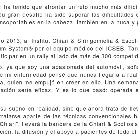
ini ha tenido que afrontar un reto mucho más difíci
Su gran desafío ha sido superar las dificultades
insoportables en la cabeza, también en la nuca y
ño 2013, al Institut Chiari & Siringomielia & Esco
ilum System® por el equipo médico del ICSEB, Tar
rticipar en un rally al lado de más de 300 competi
, ya que soy una apasionada del automóvil, soñab
e mi enfermedad pensé que nunca llegaría a rea
ga, quien me empujó en creer en ello. Una seman
eración sería eficaz. Y es lo que pasó: operada 
 su sueño en realidad, sino que ahora trata de l
atarse aparte de las técnicas convencionales b
 Chiari”, llevará la bandera de la Chiari & Scolios
ción, la difusión y el apoyo a pacientes de todo e