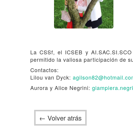
La CSSf, el ICSEB y AI.SAC.SI.SCO 
permitido la valiosa participación de s
Contactos:
Lilou van Dyck:
agilson82@hotmail.co
Aurora y Alice Negrini:
giampiera.neg
← Volver atrás