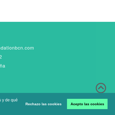
ndationbcn.com
2
aña
s y de qué
Rechazo las cookies
Acepto las cookies