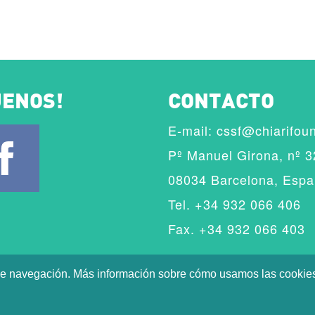
UENOS!
CONTACTO
E-mail:
cssf@chiarifou
Pº Manuel Girona, nº 3
08034 Barcelona, Esp
Tel. +34 932 066 406
Fax. +34 932 066 403
a de navegación. Más información sobre cómo usamos las cookie
l y Política de Privacidad
|
Cookies